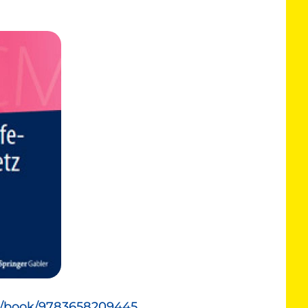
e/book/9783658209445